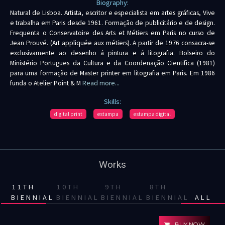
Biography:
Natural de Lisboa. Artista, escritor e especialista em artes gráficas, Vive
e trabalha em Paris desde 1961. Formação de publicitário e de design.
Frequenta o Conservatoire des Arts et Métiers em Paris no curso de
Jean Prouvé. (Art appliquée aux métiers). A partir de 1976 consacra-se
exclusivamente ao desenho á pintura e á litografia. Bolseiro do
Ministério Portugues da Cultura e da Coordenação Cientifica (1981)
para uma formação de Master printer em litografia em Paris. Em 1986
funda o Atelier Point & M
Read more...
Skills:
digital print
estampa
estampa digital
Works
11TH
10TH
9TH
8TH
BIENNIAL
BIENNIAL
BIENNIAL
BIENNIAL
ALL
BUY NOW