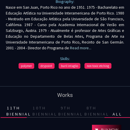
Biography:
Nasce em San Juan, Porto Rico no ano de 1951. 1975 - Bacharelato em
Educação Artística na Universidade Interamericana de Porto Rico. 1980
- Mestrado em Educação Artística pela Universidade de São Francisco,
Califórnia. 1987 - Curso pela Academia Internacional de Verão em
Salzburgo, Áustria. 1979 - Atualmente é professor de Artes Gráficas e
Educação no Departamento de Belas Artes, Programa de Arte na
Universidade Interamericana de Porto Rico, Recinto de San Germán.
2001 - 2004 - Director do Programa de
Read more...
Skills:
polymer
drypoint
buril intaglio
non toxic etching
Works
11TH
10TH
9TH
8TH
BIENNIAL
BIENNIAL
BIENNIAL
BIENNIAL
ALL
BUY NOW